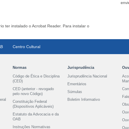
envi
io ter instalado o Acrobat Reader. Para instalar o
AB
Centro Cultural
Normas
Jurisprudência
Ouv
Código de Ética e Disciplina
Jurisprudência Nacional
Aco
(CED)
Man
Ementários
CED (anterior - revogado
Com
Súmulas
pelo novo Código)
Fal
eral
Boletim Informativo
Constituição Federal
Obse
(Dispositivos Aplicáveis)
Ouvi
Estatuto da Advocacia e da
OAB
Ouv
Instruções Normativas
Ouv